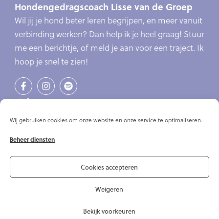
Hondengedragscoach Lisse van de Groep
Wil jij je hond beter leren begrijpen, en meer vanuit
verbinding werken? Dan help ik je heel graag! Stuur
me een berichtje, of meld je aan voor een traject. Ik
hoop je snel te zien!
Links
Verlatingsangst
Wij gebruiken cookies om onze website en onze service te optimaliseren.
Online cursus verlatingsangst
Beheer diensten
Online cursussen
Artikelen
Over mij
Cookies accepteren
Contact
Weigeren
Bekijk voorkeuren
© Copyright 2020-2026 Hondengedragscoach Lisse van de Groep