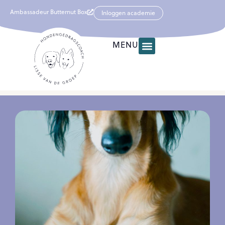
Ambassadeur Butternut Box
Inloggen academie
MENU