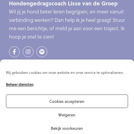
Hondengedragscoach Lisse van de Groep
Wil jij je hond beter leren begrijpen, en meer vanuit
verbinding werken? Dan help ik je heel graag! Stuur
me een berichtje, of meld je aan voor een traject. Ik
hoop je snel te zien!
Links
Verlatingsangst
Wij gebruiken cookies om onze website en onze service te optimaliseren.
Online cursus verlatingsangst
Beheer diensten
Online cursussen
Artikelen
Over mij
Cookies accepteren
Contact
Weigeren
Bekijk voorkeuren
© Copyright 2020-2026 Hondengedragscoach Lisse van de Groep