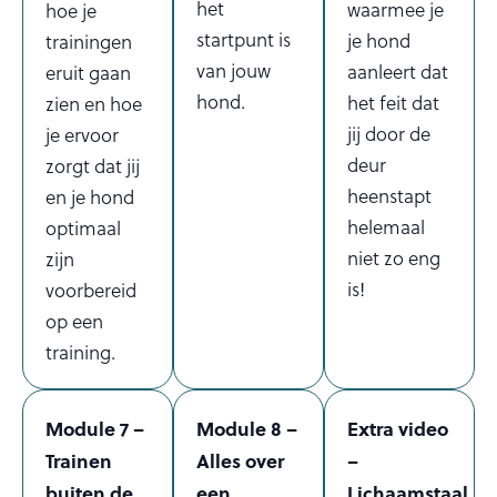
het
waarmee je
hoe je
startpunt is
je hond
trainingen
van jouw
aanleert dat
eruit gaan
hond.
het feit dat
zien en hoe
jij door de
je ervoor
deur
zorgt dat jij
heenstapt
en je hond
helemaal
optimaal
niet zo eng
zijn
is!
voorbereid
op een
training.
Module 7 –
Module 8 –
Extra video
Trainen
Alles over
–
buiten de
een
Lichaamstaal.