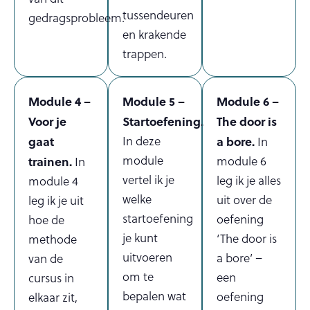
tussendeuren
gedragsprobleem.
en krakende
trappen.
Module 4 –
Module 5 –
Module 6 –
Voor je
Startoefening.
The door is
gaat
In deze
a bore.
In
module
trainen.
module 6
In
vertel ik je
leg ik je alles
module 4
welke
uit over de
leg ik je uit
startoefening
oefening
hoe de
je kunt
‘The door is
methode
uitvoeren
a bore’ –
van de
om te
een
cursus in
bepalen wat
oefening
elkaar zit,