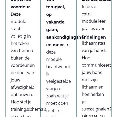
voordeur.
terugval,
In deze
extra
Deze
op
module leer
module
vakantie
je alles over
staat
gaan,
de
volledig in
aankondigingshandelingen
lichaamstaal
het teken
en meer.
In
van je hond.
van trainen
deze
Hoe
buiten de
module
communiceert
voordeur en
beantwoord
jouw hond
de duur van
ik
met zijn
jouw
veelgestelde
lichaam en
afwezigheid
vragen,
hoe herken
opbouwen.
zoals wat je
je
Hoe stel je
moet doen
stresssignalen?
trainingsschema’s
met je
Dit gaat jou
op en hoe