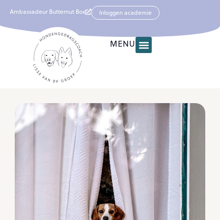
Ambassadeur Butternut Box
Inloggen academie
MENU