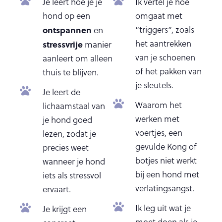
Je leert hoe je je
Ik vertel je hoe
hond op een
omgaat met
ontspannen
“triggers”, zoals
en
het aantrekken
stressvrije
manier
van je schoenen
aanleert om alleen
of het pakken van
thuis te blijven.
je sleutels.
Je leert de
Waarom het
lichaamstaal van
werken met
je hond goed
voertjes, een
lezen, zodat je
gevulde Kong of
precies weet
botjes niet werkt
wanneer je hond
bij een hond met
iets als stressvol
verlatingsangst.
ervaart.
Ik leg uit wat je
Je krijgt een