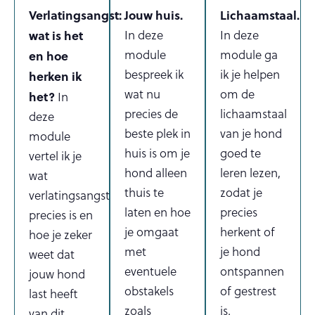
Verlatingsangst:
Jouw huis.
Lichaamstaal.
wat is het
In deze
In deze
module
module ga
en hoe
bespreek ik
ik je helpen
herken ik
wat nu
om de
het?
In
precies de
lichaamstaal
deze
beste plek in
van je hond
module
huis is om je
goed te
vertel ik je
hond alleen
leren lezen,
wat
thuis te
zodat je
verlatingsangst
laten en hoe
precies
precies is en
je omgaat
herkent of
hoe je zeker
met
je hond
weet dat
eventuele
ontspannen
jouw hond
obstakels
of gestrest
last heeft
zoals
is.
van dit