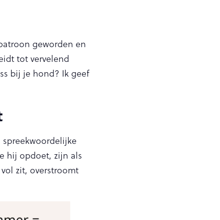
en patroon geworden en
leidt tot vervelend
s bij je hond? Ik geef
t
n spreekwoordelijke
hij opdoet, zijn als
ol zit, overstroomt