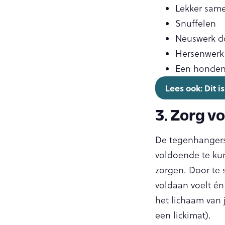
Lekker sam
Snuffelen
Neuswerk do
Hersenwerk
Een hondens
Lees ook: Dit 
3. Zorg v
De tegenhangers 
voldoende te kun
zorgen. Door te 
voldaan voelt én 
het lichaam van 
een lickimat).