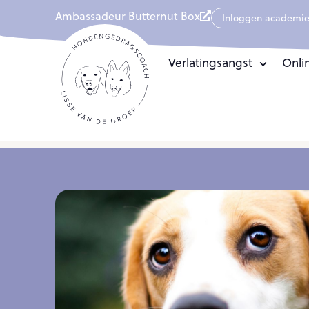
Ambassadeur Butternut Box
Inloggen academi
Verlatingsangst
Onli