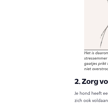
Het is daarom
stressemmer t
gaatjes prikt
niet overstro
2. Zorg v
Je hond heeft een
zich ook voldaan