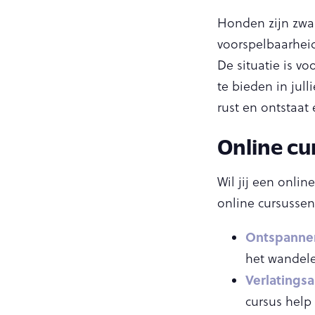
Honden zijn zwar
voorspelbaarheid.
De situatie is v
te bieden in jull
rust en ontstaat 
Online cu
Wil jij een onli
online cursussen
Ontspanne
het wandele
Verlatings
cursus help