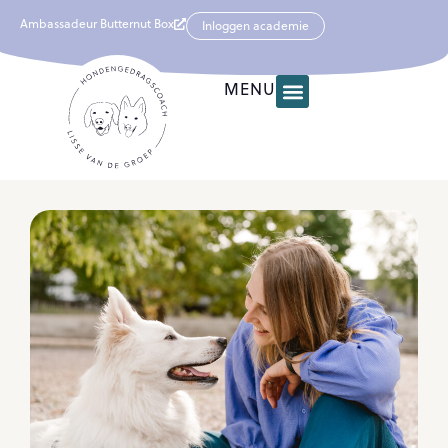
Ambassadeur Butternut Box
Inloggen academie
MENU