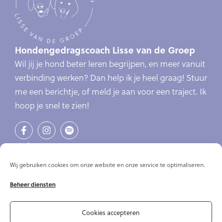
Hondengedragscoach Lisse van de Groep
Wil jij je hond beter leren begrijpen, en meer vanuit
verbinding werken? Dan help ik je heel graag! Stuur
me een berichtje, of meld je aan voor een traject. Ik
hoop je snel te zien!
Links
Verlatingsangst
Wij gebruiken cookies om onze website en onze service te optimaliseren.
Online cursus verlatingsangst
Beheer diensten
Online cursussen
Artikelen
Over mij
Cookies accepteren