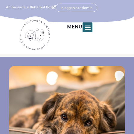
Ambassadeur Butternut Box
Inloggen academie
MENU