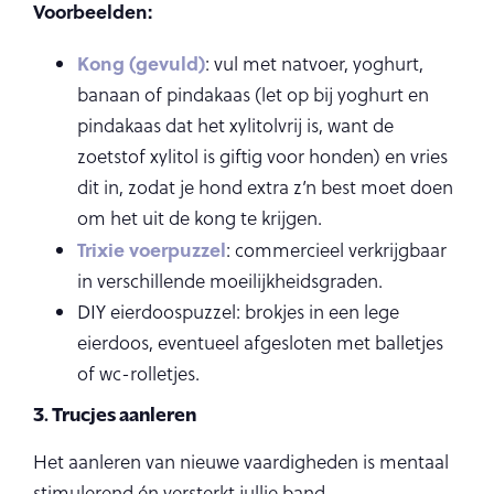
Voorbeelden:
Kong (gevuld
)
: vul met natvoer, yoghurt,
banaan of pindakaas (let op bij yoghurt en
pindakaas dat het xylitolvrij is, want de
zoetstof xylitol is giftig voor honden) en vries
dit in, zodat je hond extra z’n best moet doen
om het uit de kong te krijgen.
Trixie voerpuzzel
: commercieel verkrijgbaar
in verschillende moeilijkheidsgraden.
DIY eierdoospuzzel: brokjes in een lege
eierdoos, eventueel afgesloten met balletjes
of wc-rolletjes.
3. Trucjes aanleren
Het aanleren van nieuwe vaardigheden is mentaal
stimulerend én versterkt jullie band.