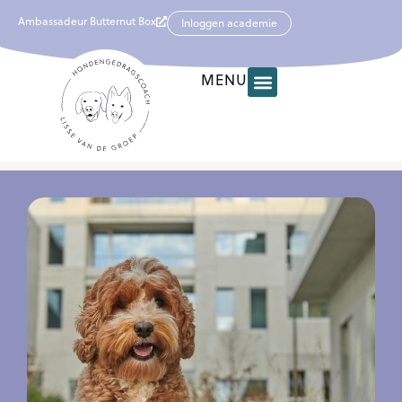
Ambassadeur Butternut Box
Inloggen academie
MENU