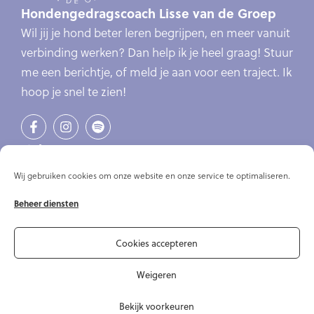
Hondengedragscoach Lisse van de Groep
Wil jij je hond beter leren begrijpen, en meer vanuit
verbinding werken? Dan help ik je heel graag! Stuur
me een berichtje, of meld je aan voor een traject. Ik
hoop je snel te zien!
Links
Verlatingsangst
Wij gebruiken cookies om onze website en onze service te optimaliseren.
Online cursus verlatingsangst
Beheer diensten
Online cursussen
Artikelen
Over mij
Cookies accepteren
Contact
Weigeren
Bekijk voorkeuren