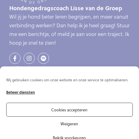
Hondengedragscoach Lisse van de Groep
Wil jij je hond beter leren begrijpen, en meer vanuit
verbinding werken? Dan help ik je heel graag! Stuur
me een berichtje, of meld je aan voor een traject. Ik
hoop je snel te zien!
Links
Verlatingsangst
Wij gebruiken cookies om onze website en onze service te optimaliseren.
Online cursus verlatingsangst
Beheer diensten
Online cursussen
Artikelen
Over mij
Cookies accepteren
Contact
Weigeren
Bekijk voorkeuren