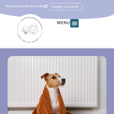
Ambassadeur Butternut Box
Inloggen academie
MENU