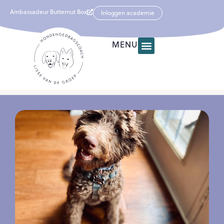
Ambassadeur Butternut Box
Inloggen academie
MENU