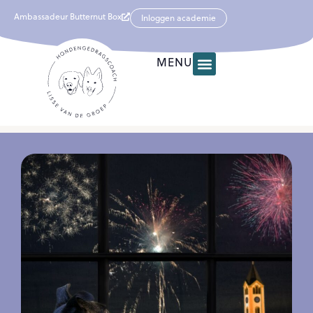
Ambassadeur Butternut Box
Inloggen academie
MENU