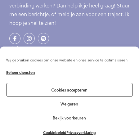
verbinding werken? Dan help ik je heel graag! Stuur
me een berichtje, of meld je aan voor een traject. Ik
hoop je snel te zien!
Links
Verlatingsangst
Wij gebruiken cookies om onze website en onze service te optimaliseren.
Online cursus verlatingsangst
Beheer diensten
Online cursussen
Artikelen
Over mij
Cookies accepteren
Contact
Weigeren
Bekijk voorkeuren
© Copyright 2020-2026 Hondengedragscoach Lisse van de Groep
|
Algemene voorwaarden
|
Privacyverklaring
|
Design Credits
Cookiebeleid
Privacyverklaring