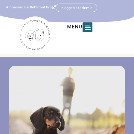
Ambassadeur Butternut Box
Inloggen academie
MENU