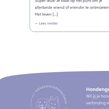
Super leuk! Je staat op het punt om je
allerbeste vriend of vriendin te ontmoeten
Het leven
— Lees verder
Hondenge
Wil jij je h
verbinding w