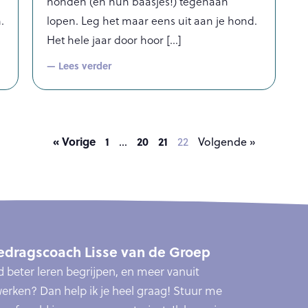
honden (en hun baasjes!) tegenaan
.
lopen. Leg het maar eens uit aan je hond.
Het hele jaar door hoor
— Lees verder
« Vorige
1
20
21
…
22
Volgende »
dragscoach Lisse van de Groep
ond beter leren begrijpen, en meer vanuit
erken? Dan help ik je heel graag! Stuur me