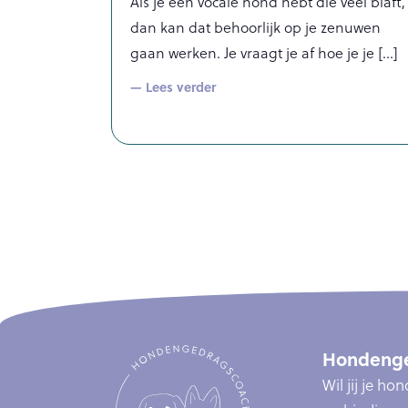
Als je een vocale hond hebt die veel blaft,
dan kan dat behoorlijk op je zenuwen
gaan werken. Je vraagt je af hoe je je
— Lees verder
Hondenge
Wil jij je h