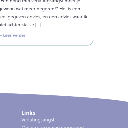
“Een hond met verlatingsangst moet je
gewoon wat meer negeren!” Het is een
veel gegeven advies, en een advies waar ik
niet achter sta. Je
— Lees verder
Links
Verlatingsangst
Online cursus verlatingsangst