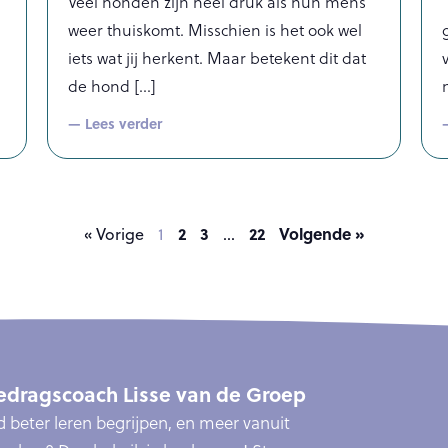
Veel honden zijn heel druk als hun mens
weer thuiskomt. Misschien is het ook wel
iets wat jij herkent. Maar betekent dit dat
de hond
— Lees verder
2
3
22
Volgende »
« Vorige
1
…
dragscoach Lisse van de Groep
ond beter leren begrijpen, en meer vanuit