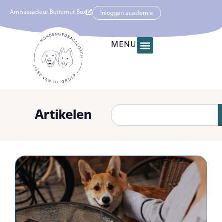
Ambassadeur Butternut Box
Inloggen academie
MENU
Artikelen