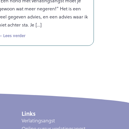
“Een hond met verlatingsangst moet je
gewoon wat meer negeren!” Het is een
veel gegeven advies, en een advies waar ik
niet achter sta. Je
— Lees verder
Links
Verlatingsangst
Online cursus verlatingsangst