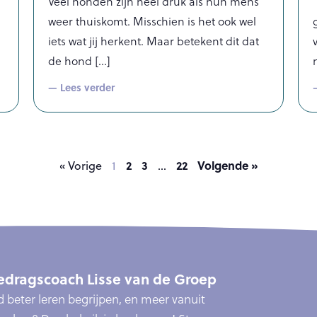
Veel honden zijn heel druk als hun mens
weer thuiskomt. Misschien is het ook wel
iets wat jij herkent. Maar betekent dit dat
de hond
— Lees verder
2
3
22
Volgende »
« Vorige
1
…
dragscoach Lisse van de Groep
ond beter leren begrijpen, en meer vanuit