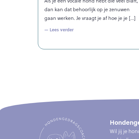
Als je een vocale hond hebt die veel blaft,
dan kan dat behoorlijk op je zenuwen
gaan werken. Je vraagt je af hoe je je
— Lees verder
Hondenge
Wil jij je h