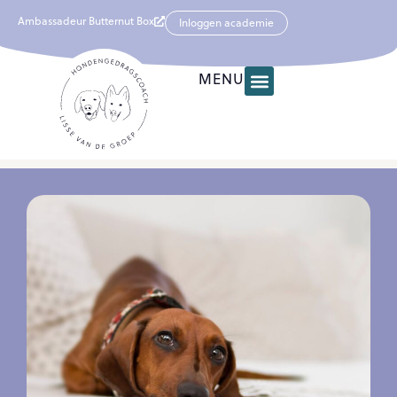
Ambassadeur Butternut Box
Inloggen academie
MENU