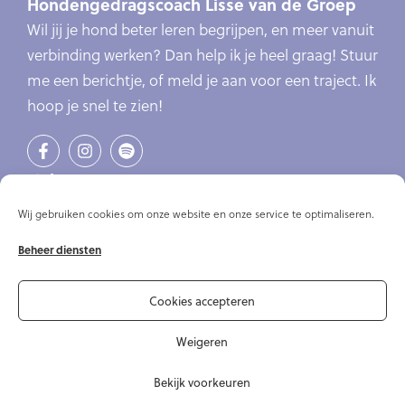
Hondengedragscoach Lisse van de Groep
Wil jij je hond beter leren begrijpen, en meer vanuit
verbinding werken? Dan help ik je heel graag! Stuur
me een berichtje, of meld je aan voor een traject. Ik
hoop je snel te zien!
Links
Verlatingsangst
Wij gebruiken cookies om onze website en onze service te optimaliseren.
Online cursus verlatingsangst
Beheer diensten
Online cursussen
Artikelen
Over mij
Cookies accepteren
Contact
Weigeren
Bekijk voorkeuren
© Copyright 2020-2026 Hondengedragscoach Lisse van de Groep