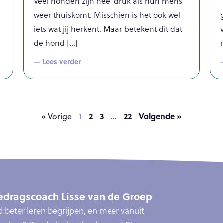
Veel honden zijn heel druk als hun mens
weer thuiskomt. Misschien is het ook wel
iets wat jij herkent. Maar betekent dit dat
de hond
— Lees verder
2
3
22
Volgende »
« Vorige
1
…
dragscoach Lisse van de Groep
ond beter leren begrijpen, en meer vanuit