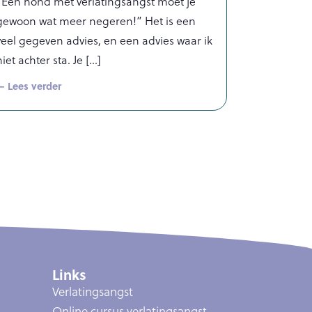
“Een hond met verlatingsangst moet je
gewoon wat meer negeren!” Het is een
veel gegeven advies, en een advies waar ik
niet achter sta. Je
— Lees verder
Links
Verlatingsangst
Online cursus verlatingsangst