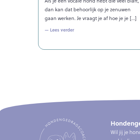
Als je een vocale hond hebt die veel blaft,
dan kan dat behoorlijk op je zenuwen
gaan werken. Je vraagt je af hoe je je
— Lees verder
Hondenge
Wil jij je h