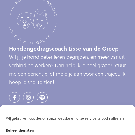
Hondengedragscoach Lisse van de Groep
Wil jij je hond beter leren begrijpen, en meer vanuit
verbinding werken? Dan help ik je heel graag! Stuur
me een berichtje, of meld je aan voor een traject. Ik
hoop je snel te zien!
Links
Verlatingsangst
Wij gebruiken cookies om onze website en onze service te optimaliseren.
Online cursus verlatingsangst
Beheer diensten
Online cursussen