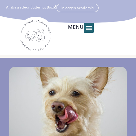
Ambassadeur Butternut Box
Inloggen academie
MENU