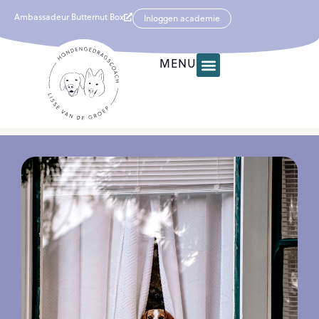
Ambassadeur Butternut Box
Inloggen academie
MENU