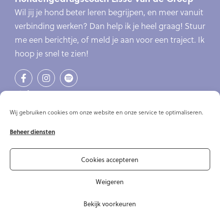
Wil jij je hond beter leren begrijpen, en meer vanuit
verbinding werken? Dan help ik je heel graag! Stuur
me een berichtje, of meld je aan voor een traject. Ik
hoop je snel te zien!
Links
Verlatingsangst
Wij gebruiken cookies om onze website en onze service te optimaliseren.
Online cursus verlatingsangst
Beheer diensten
Online cursussen
Artikelen
Over mij
Cookies accepteren
Contact
Weigeren
Bekijk voorkeuren
© Copyright 2020-2026 Hondengedragscoach Lisse van de Groep