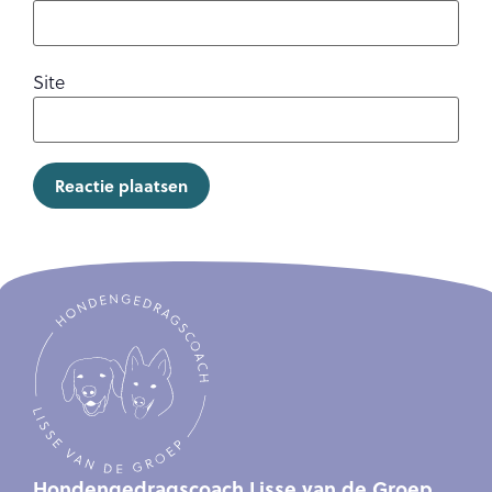
Site
Hondengedragscoach Lisse van de Groep