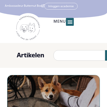
Ambassadeur Butternut Box
Inloggen academie
MENU
Artikelen