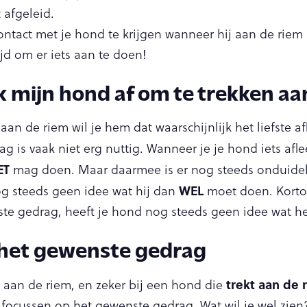
t afgeleid.
contact met je hond te krijgen wanneer hij aan de riem 
Tijd om er iets aan te doen!
ik mijn hond af om te trekken aa
 aan de riem wil je hem dat waarschijnlijk het liefste a
g is vaak niet erg nuttig. Wanneer je je hond iets aflee
ET
mag doen. Maar daarmee is er nog steeds onduideli
WEL
og steeds geen idee wat hij dan
moet doen. Korto
te gedrag, heeft je hond nog steeds geen idee wat he
 het gewenste gedrag
trekt aan de 
 aan de riem, en zeker bij een hond die
 focussen op het gewenste gedrag. Wat wil je wel zien?