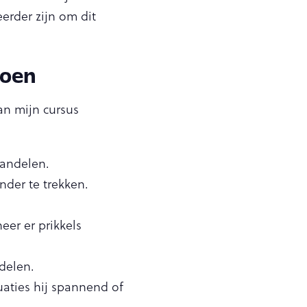
erder zijn om dit
doen
an mijn cursus
wandelen.
der te trekken.
er er prikkels
delen.
uaties hij spannend of