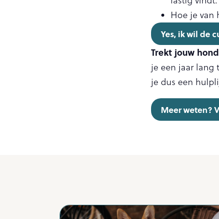
lastig vindt.
Hoe je van 
Yes, ik wil de 
Trekt jouw hond 
je een jaar lang
je dus een hulpli
Meer weten? V