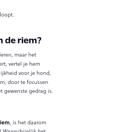
loopt.
n de riem?
fleren, maar het
rt, vertel je hem
jkheid voor je hond,
m, door te focussen
t gewenste gedrag is.
riem
, is het daarom
 Waarschijnlijk het