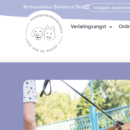
Ambassadeur Butternut Box
Inloggen academi
Verlatingsangst
Onli