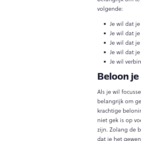
volgende:
Je wil dat 
Je wil dat j
Je wil dat j
Je wil dat j
Je wil verb
Beloon je
Als je wil focus
belangrijk om g
krachtige beloni
niet gek is op v
zijn. Zolang de 
dat je het gewen