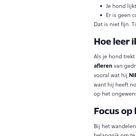
Je hond lijk
Er is geen 
Dat is niet fijn. 
Hoe leer 
Als je hond trekt
afleren
van gedra
NI
vooral wat hij
want hij heeft n
op het ongewens
Focus op
Bij het wandelen
belangrijk om te