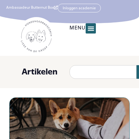
Ambassadeur Butternut Box
Inloggen academie
MENU
Artikelen