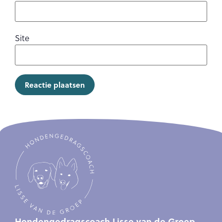
Site
Hondengedragscoach Lisse van de Groep