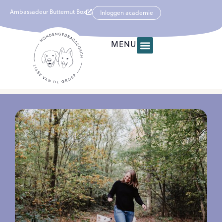
Ambassadeur Butternut Box
Inloggen academie
MENU