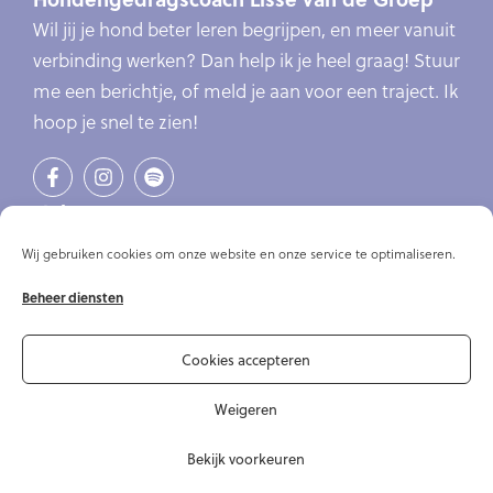
Wil jij je hond beter leren begrijpen, en meer vanuit
verbinding werken? Dan help ik je heel graag! Stuur
me een berichtje, of meld je aan voor een traject. Ik
hoop je snel te zien!
Links
Verlatingsangst
Wij gebruiken cookies om onze website en onze service te optimaliseren.
Online cursus verlatingsangst
Beheer diensten
Online cursussen
Artikelen
Over mij
Cookies accepteren
Contact
Weigeren
Bekijk voorkeuren
© Copyright 2020-2026 Hondengedragscoach Lisse van de Groep