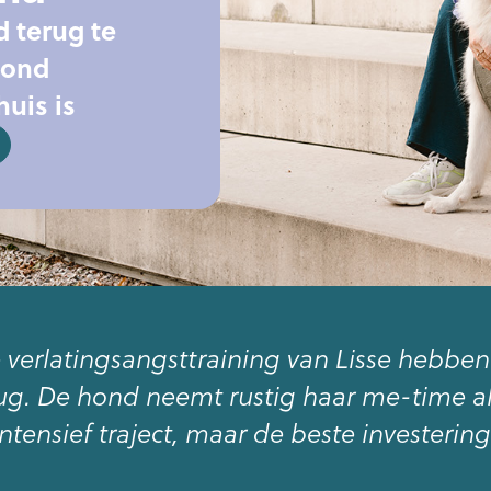
d terug te
 hond
uis is
e verlatingsangsttraining van Lisse hebbe
erug. De hond neemt rustig haar me-time a
intensief traject, maar de beste investering