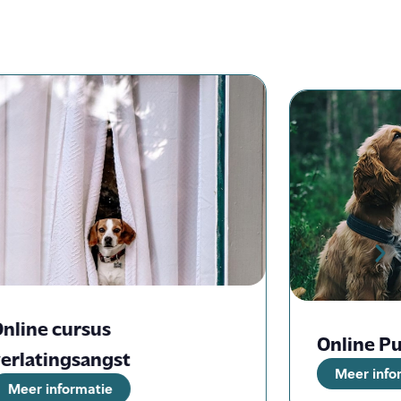
nline cursus
Online P
erlatingsangst
Meer info
Meer informatie