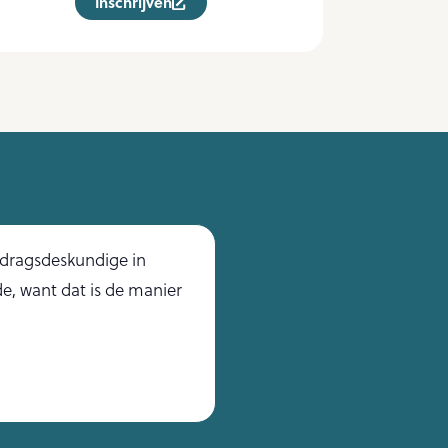
Inschrijven
gedragsdeskundige in
“Lisse is zeer kund
de, want dat is de manier
enorm goed geholp