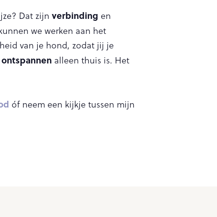
verbinding
jze? Dat zijn
en
n, kunnen we werken aan het
eid van je hond, zodat jij je
ontspannen
d
alleen thuis is. Het
bod
óf neem een kijkje tussen mijn