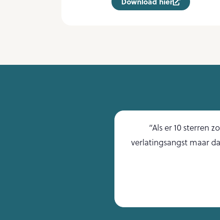
Download hier
el door wat we aan
“Als er 10 sterren 
een zijn, nu kan hij
verlatingsangst maar dan