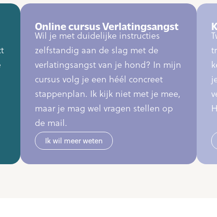
Online cursus Verlatingsangst
K
Wil je met duidelijke instructies
T
t
zelfstandig aan de slag met de
t
e
verlatingsangst van je hond? In mijn
k
cursus volg je een héél concreet
j
stappenplan. Ik kijk niet met je mee,
v
maar je mag wel vragen stellen op
H
de mail.
Ik wil meer weten