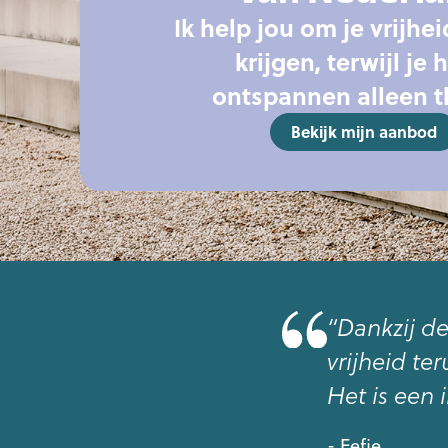
Ik help jou om je vrijhei
krijgen, terwijl je
ontspannen alleen th
Bekijk mijn aanbod
“Dankzij d
vrijheid t
Het is een 
- Eefje