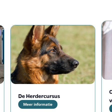
O
De Herdercursus
v
Meer informatie