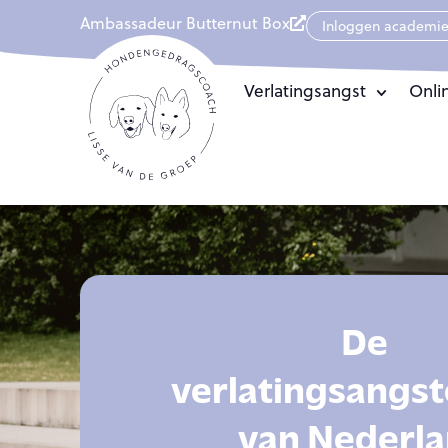
Ambassadeur Butternut Box
Inloggen academi
Verlatingsangst
Onli
De
verlatingsangst
van Nederl