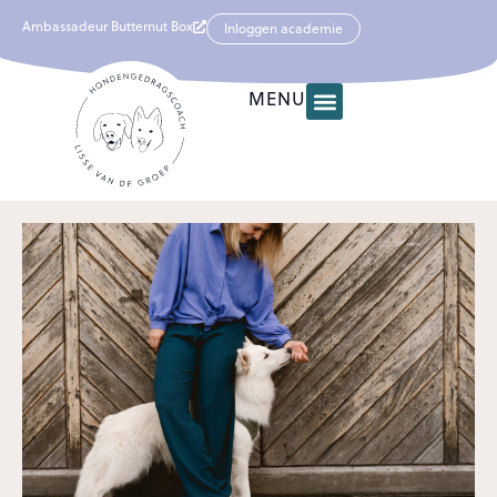
Ambassadeur Butternut Box
Inloggen academie
MENU