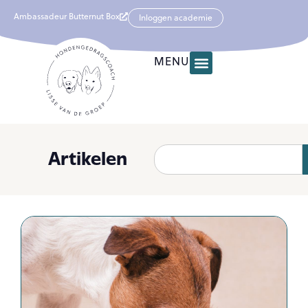
Ambassadeur Butternut Box
Inloggen academie
MENU
Artikelen