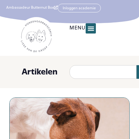
Ambassadeur Butternut Box
Inloggen academie
MENU
Artikelen