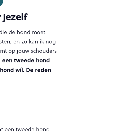
 jezelf
e die de hond moet
osten, en zo kan ik nog
komt op jouw schouders
 een tweede hond
e hond wíl. De reden
unt een tweede hond