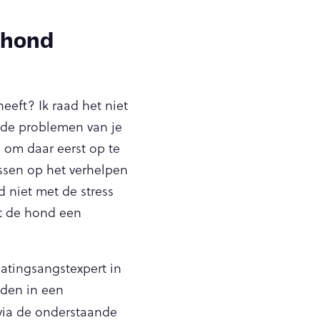
 hond
eft? Ik raad het niet
t de problemen van je
g om daar eerst op te
ussen op het verhelpen
 niet met de stress
at de hond een
latingsangstexpert in
iden in een
via de onderstaande