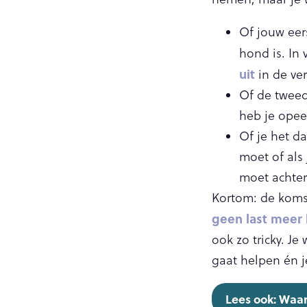
Of jouw eer
hond is. In 
uit
in de ve
Of de tweed
heb je opee
Of je het d
moet of als
moet achter
Kortom: de koms
geen last meer 
ook zo tricky. Je
gaat helpen én j
Lees ook: Waar