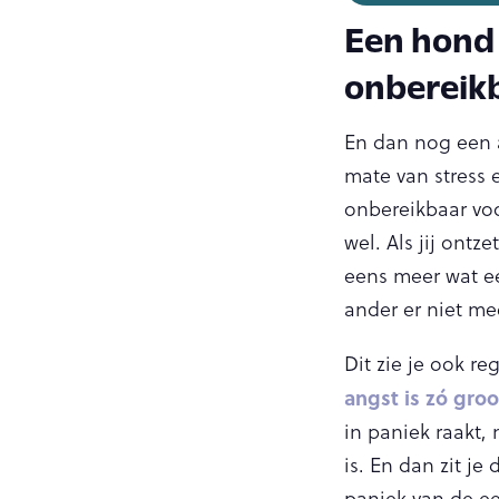
Een hond d
onbereik
En dan nog een 
mate van stress e
onbereikbaar voo
wel. Als jij ontz
eens meer wat ee
ander er niet me
Dit zie je ook r
angst is zó groo
in paniek raakt,
is. En dan zit 
paniek van de ee