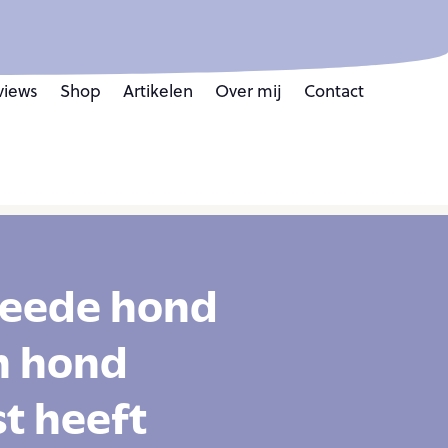
views
Shop
Artikelen
Over mij
Contact
weede hond
n hond
t heeft