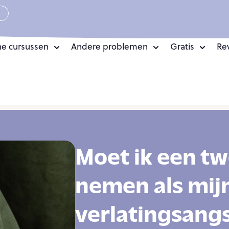
e
ne cursussen
Andere problemen
Gratis
Re
Moet ik een t
nemen als mij
verlatingsangs