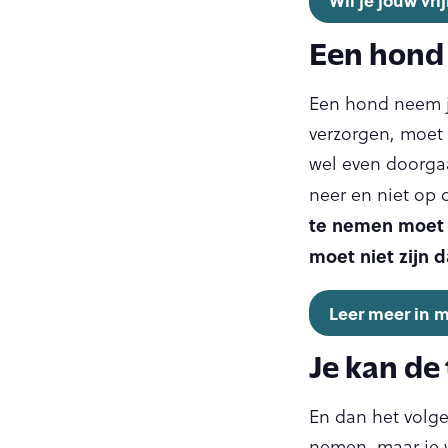
Wil je jouw vr
Een hond 
Een hond neem je
verzorgen, moet u
wel even doorgaa
neer en niet op 
te nemen moet du
moet niet zijn
Leer meer in m
Je kan de
En dan het volge
nemen, maar je w