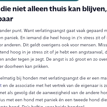
ie niet alleen thuis kan blijven,
baar
ander punt. Want verlatingsangst gaat vaak gepaard 
n paniek. En iemand die heel hoog in z’n stress zit of i
r anderen. Dit geldt overigens ook voor mensen. Miss
ettend hoog in je stress zit of je hebt een angstaanval, 
n ander tegen je zegt. De angst is zó groot en zo ove
er doorheen kan prikken.
egelmatig bij honden met verlatingsangst die er een maa
t
en de associatie met het vertrek van de eigenaar is z
 met als gevolg dat de aanwezigheid van de andere h
je dus met een hond met paniek én een tweede hond di
rste hond. Da’s heftig, voor beide honden!