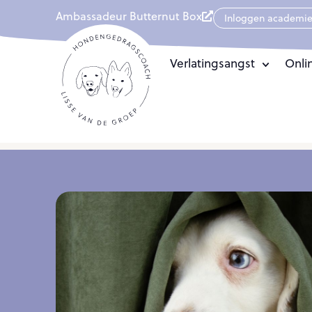
Ambassadeur Butternut Box
Inloggen academi
Verlatingsangst
Onli