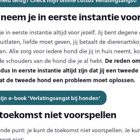
ijheid terug? Check mijn online cursus Verlatingsangst!
neem je in eerste instantie voor
 in eerste instantie altijd voor jezelf. Jij bent degen
itlaten, liefde moet geven, jij betaalt de dierenartsk
n. Alle zorg voor iedere hond die jij in huis neemt, 
De reden om
de schouders van de hond die je al hebt.
s in eerste instantie altijd zijn dat jij een tweed
 dat de tweede hond een probleem moet oplossen.
ijn e-book ‘Verlatingsangst bij honden’
 toekomst niet voorspellen
nde punt: je kunt de toekomst niet voorspellen. Je k
eet niet: